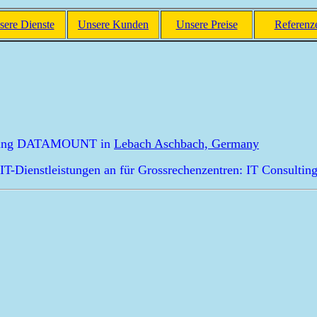
sere Dienste
Unsere Kunden
Unsere Preise
Referenz
eratung DATAMOUNT in
Lebach Aschbach, Germany
lle IT-Dienstleistungen an für Grossrechenzentren: IT Consul